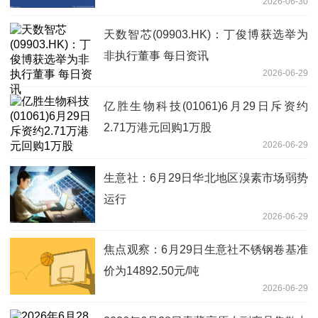
2026-06-30
么信号？煤化工、新材料，谁更需要绿
电？ 焦点热议
天数智芯(09903.HK)：丁俊博获选举为
非执行董事 每日资讯
2026-06-29
亿胜生物科技(01061)6月29日斥资约
2.71万港元回购1万股
2026-06-29
生意社：6月29日华北地区溴素市场弱势
运行
2026-06-29
焦点观察：6月29日生意社不锈钢卷基准
价为14892.50元/吨
2026-06-29