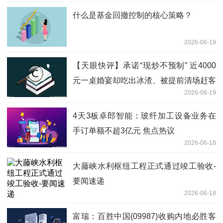
什么是基金回撤控制的核心策略？
2026-06-19
【天眼快评】承诺“现炒不预制” 近4000
元一桌婚宴却吃出冰渣、被提前清场赶客
2026-06-19
酒店一句抱歉 难抚平新人终身遗憾
4天3板卓郎智能：玻纤加工设备业务在
手订单额不超3亿元 焦点热议
2026-06-18
大藤峡水利枢纽工程正式通过竣工验收-
要闻速递
2026-06-18
富瑞：百胜中国(09987)收购内地必胜客