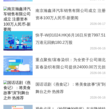
南京瀚鑫泽汽车销售有限公司成立 注册
资本100万人民币-新要闻
2026-06-17
快手-W(01024.HK)6月16日斥资7997.51
万港元回购180.2万股
2026-06-16
重点聚焦!富春染织：为全资子公司湖北
富春染织有限公司提供24000.00万元担
2026-06-16
保
国话话剧《燕食记》：将美食故事“演”到
舞台之外 热推荐
2026-06-16
视焦点讯！《给阿嬷的情书》在吉隆坡特