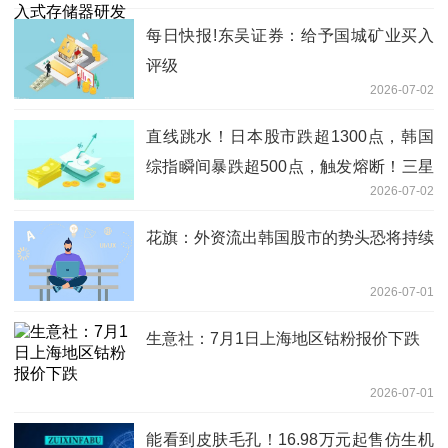
每日快报!东吴证券：给予国城矿业买入
评级
2026-07-02
直线跳水！日本股市跌超1300点，韩国
综指瞬间暴跌超500点，触发熔断！三星
2026-07-02
电子跌超7%，SK海力士跌超8%丨日韩
股市
花旗：外资流出韩国股市的势头恐将持续
2026-07-01
生意社：7月1日上海地区钴粉报价下跌
2026-07-01
能看到皮肤毛孔！16.98万元起售仿生机