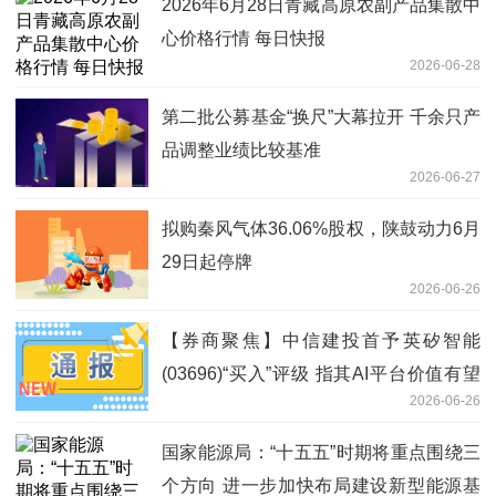
2026年6月28日青藏高原农副产品集散中
心价格行情 每日快报
2026-06-28
第二批公募基金“换尺”大幕拉开 千余只产
品调整业绩比较基准
2026-06-27
拟购秦风气体36.06%股权，陕鼓动力6月
29日起停牌
2026-06-26
【券商聚焦】中信建投首予英矽智能
(03696)“买入”评级 指其AI平台价值有望
2026-06-26
持续兑现
国家能源局：“十五五”时期将重点围绕三
个方向 进一步加快布局建设新型能源基