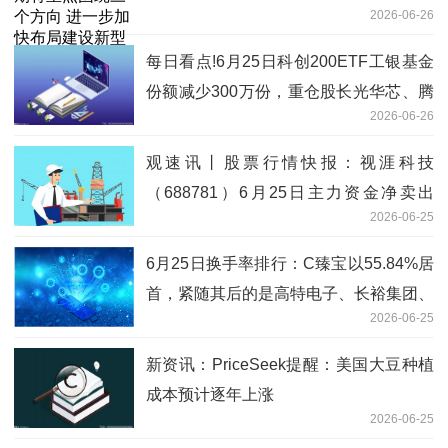
2026-06-26
础设施
每日看点!6月25日科创200ETF工银基金
份额减少300万份，重仓股长光华芯、腾
2026-06-26
景科技、炬光科技
观速讯丨股票行情快报：视涯科技
（688781）6月25日主力资金净卖出
2026-06-25
2256.08万元
6月25日换手率排行：C臻宝以55.84%居
首，紧随其后的是高特电子、长裕集团、
2026-06-25
金戈新材
新资讯：PriceSeek提醒：美国大豆种植
成本预计逐年上涨
2026-06-25