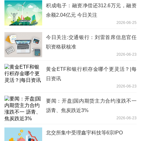
积成电子：融资净偿还312.6万元，融资
余额2.04亿元 今日关注
2026-06-25
今日关注:交通银行：刘雷首席信息官任
职资格获核准
2026-06-23
黄金ETF和银行积存金哪个更灵活？|每
日资讯
2026-06-23
要闻：开盘|国内期货主力合约涨跌不一
沥青、焦炭跌近3%
2026-06-23
北交所集中受理鑫宇科技等6宗IPO