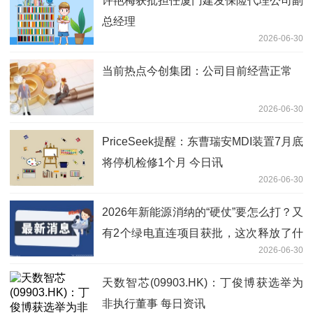
许艳梅获批担任厦门建发保险代理公司副
总经理
2026-06-30
当前热点今创集团：公司目前经营正常
2026-06-30
PriceSeek提醒：东曹瑞安MDI装置7月底
将停机检修1个月 今日讯
2026-06-30
2026年新能源消纳的“硬仗”要怎么打？又
有2个绿电直连项目获批，这次释放了什
2026-06-30
么信号？煤化工、新材料，谁更需要绿
电？ 焦点热议
天数智芯(09903.HK)：丁俊博获选举为
非执行董事 每日资讯