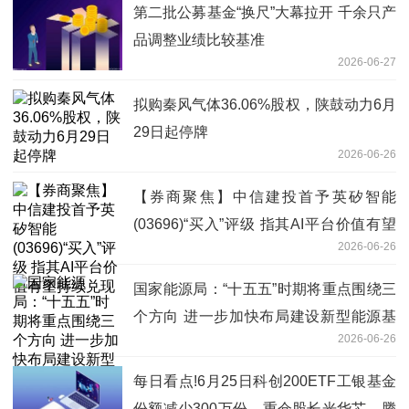
第二批公募基金“换尺”大幕拉开 千余只产
品调整业绩比较基准
2026-06-27
拟购秦风气体36.06%股权，陕鼓动力6月
29日起停牌
2026-06-26
【券商聚焦】中信建投首予英矽智能
(03696)“买入”评级 指其AI平台价值有望
2026-06-26
持续兑现
国家能源局：“十五五”时期将重点围绕三
个方向 进一步加快布局建设新型能源基
2026-06-26
础设施
每日看点!6月25日科创200ETF工银基金
份额减少300万份，重仓股长光华芯、腾