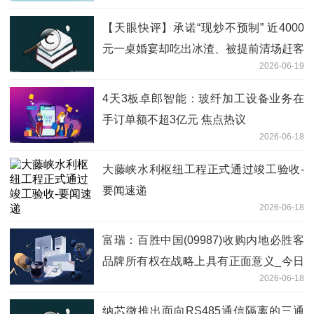
【天眼快评】承诺“现炒不预制” 近4000
元一桌婚宴却吃出冰渣、被提前清场赶客
2026-06-19
酒店一句抱歉 难抚平新人终身遗憾
4天3板卓郎智能：玻纤加工设备业务在
手订单额不超3亿元 焦点热议
2026-06-18
大藤峡水利枢纽工程正式通过竣工验收-
要闻速递
2026-06-18
富瑞：百胜中国(09987)收购内地必胜客
品牌所有权在战略上具有正面意义_今日
2026-06-18
播报
纳芯微推出面向RS485通信隔离的三通