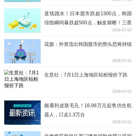
直线跳水！日本股市跌超1300点，韩国
综指瞬间暴跌超500点，触发熔断！三星
2026-07-02
电子跌超7%，SK海力士跌超8%丨日韩
股市
花旗：外资流出韩国股市的势头恐将持续
2026-07-01
生意社：7月1日上海地区钴粉报价下跌
2026-07-01
能看到皮肤毛孔！16.98万元起售仿生机
器人，订走1.3万台
2026-07-01